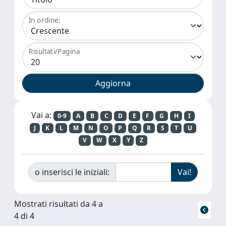
In ordine:
Risultati/Pagina
Vai a:
0-9
A
B
C
D
E
F
G
H
I
J
K
L
M
N
O
P
Q
R
S
T
U
V
W
X
Y
Z
o inserisci le iniziali:
Mostrati risultati da 4 a
4 di 4