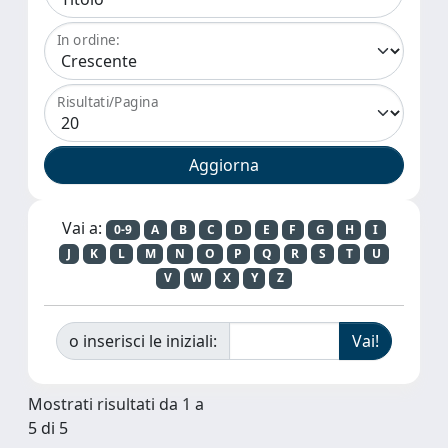
In ordine:
Risultati/Pagina
Vai a:
0-9
A
B
C
D
E
F
G
H
I
J
K
L
M
N
O
P
Q
R
S
T
U
V
W
X
Y
Z
o inserisci le iniziali:
Mostrati risultati da 1 a
5 di 5