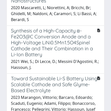
Nanostructures
2020 Mascaretti, L; Niorettini, A; Bricchi, Br;
Ghidelli, M; Naldoni, A; Caramori, S; Li Bassi, A;
Berardi, S
Synthesis of a High-Capacity α-
Fe2O3@C Conversion Anode and a
High-Voltage LiNi0.5Mn1.5O4Spinel
Cathode and Their Combination in a
Li-Ion Battery
2021 Wei, S.; Di Lecce, D.; Messini D'Agostini, R.;
Hassoun, J.
Toward Sustainable Li-S Battery Using
Scalable Cathode and Safe Glyme-
Based Electrolyte
2023 Marangon, Vittorio; Barcaro, Edoardo;
Scaduti, Eugenio; Adami, Filippo; Bonaccorso,
Francesco; Pellegrini, Vittorio; Hassoun, Jusef