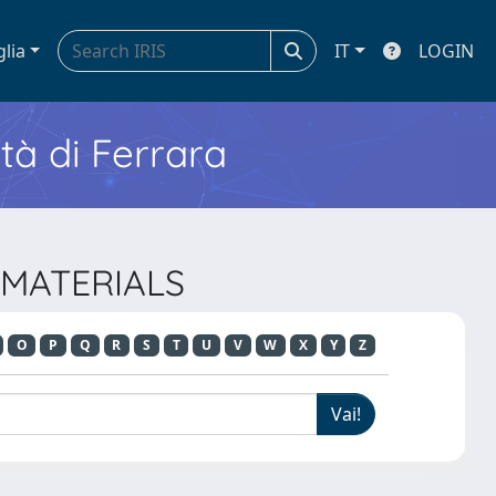
glia
IT
LOGIN
ità di Ferrara
Y MATERIALS
O
P
Q
R
S
T
U
V
W
X
Y
Z