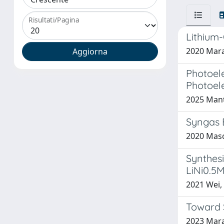
Risultati/Pagina
Lithium
2020 Maran
Photoel
Photoel
2025 Mant
Syngas 
2020 Mascar
Synthes
LiNi0.5M
2021 Wei, 
Toward 
2023 Maran