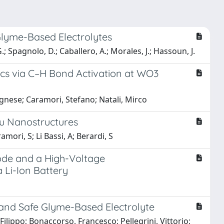
Glyme-Based Electrolytes
 Spagnolo, D.; Caballero, A.; Morales, J.; Hassoun, J.
cs via C–H Bond Activation at WO3
gnese; Caramori, Stefano; Natali, Mirco
Au Nanostructures
amori, S; Li Bassi, A; Berardi, S
ode and a High-Voltage
 Li-Ion Battery
 and Safe Glyme-Based Electrolyte
lippo; Bonaccorso, Francesco; Pellegrini, Vittorio;