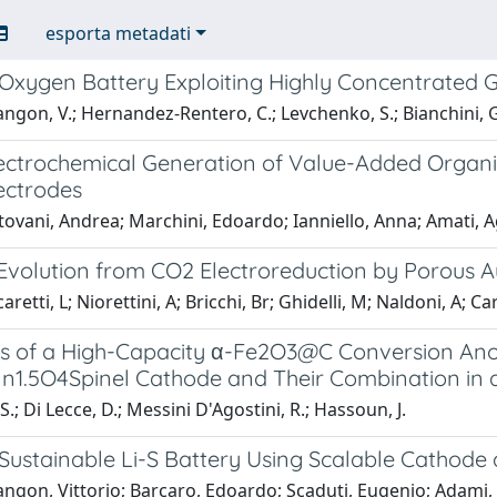
esporta metadati
-Oxygen Battery Exploiting Highly Concentrated 
gon, V.; Hernandez-Rentero, C.; Levchenko, S.; Bianchini, G.;
ectrochemical Generation of Value-Added Organi
ectrodes
ovani, Andrea; Marchini, Edoardo; Ianniello, Anna; Amati, A
Evolution from CO2 Electroreduction by Porous 
etti, L; Niorettini, A; Bricchi, Br; Ghidelli, M; Naldoni, A; Car
is of a High-Capacity α-Fe2O3@C Conversion An
n1.5O4Spinel Cathode and Their Combination in a
S.; Di Lecce, D.; Messini D'Agostini, R.; Hassoun, J.
Sustainable Li-S Battery Using Scalable Cathode
gon, Vittorio; Barcaro, Edoardo; Scaduti, Eugenio; Adami, Fi