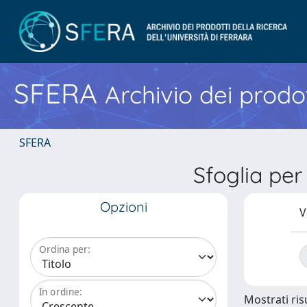
SFERA
Archivio dei prodot
SFERA
Sfoglia pe
Opzioni
V
Ordina per:
In ordine:
Mostrati risu