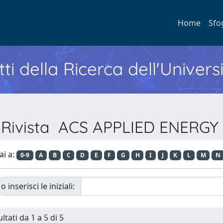
Home
Sfo
ti della Ricerca dell'Univers
r Rivista ACS APPLIED ENERG
ai a:
0-9
A
B
C
D
E
F
G
H
I
J
K
L
M
N
o inserisci le iniziali:
ltati da 1 a 5 di 5