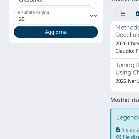
Risultati/Pagina
Methods 
Decellul
2026 Chier
Claudio; P
Tuning t
Using Ch
2022 Neri, 
Mostrati risu
Legenda
file ad
file di