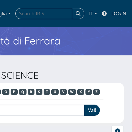
glia
IT
LOGIN
ità di Ferrara
S SCIENCE
O
P
Q
R
S
T
U
V
W
X
Y
Z