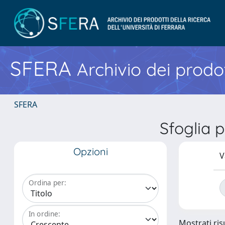
SFERA
Archivio dei prodot
SFERA
Sfoglia 
Opzioni
V
Ordina per:
In ordine:
Mostrati risu