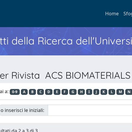
Home
Sfo
ti della Ricerca dell'Univers
per Rivista ACS BIOMATERIAL
ai a:
0-9
A
B
C
D
E
F
G
H
I
J
K
L
M
N
o inserisci le iniziali:
ltati da 2 a 3 di 3