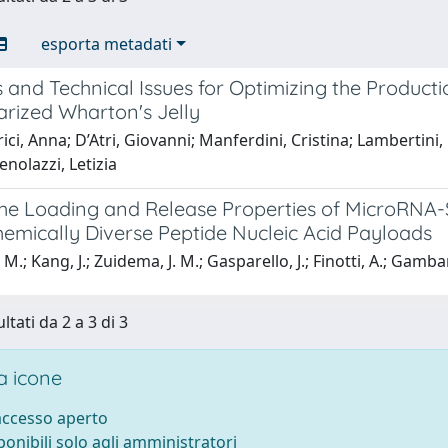
esporta metadati
and Technical Issues for Optimizing the Product
arized Wharton's Jelly
ici, Anna; D’Atri, Giovanni; Manferdini, Cristina; Lambertini, 
enolazzi, Letizia
he Loading and Release Properties of MicroRNA-S
emically Diverse Peptide Nucleic Acid Payloads
M.; Kang, J.; Zuidema, J. M.; Gasparello, J.; Finotti, A.; Gambari,
ltati da 2 a 3 di 3
 icone
 accesso aperto
sponibili solo agli amministratori