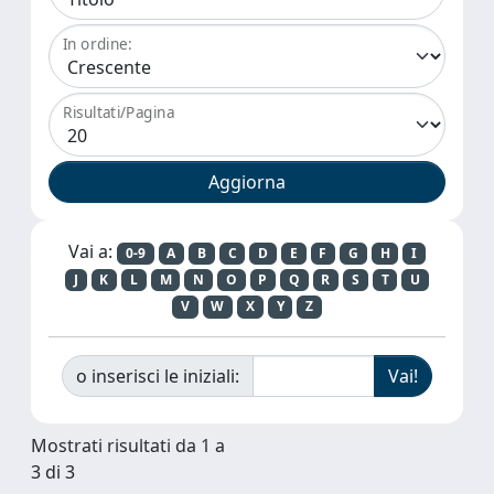
In ordine:
Risultati/Pagina
Vai a:
0-9
A
B
C
D
E
F
G
H
I
J
K
L
M
N
O
P
Q
R
S
T
U
V
W
X
Y
Z
o inserisci le iniziali:
Mostrati risultati da 1 a
3 di 3