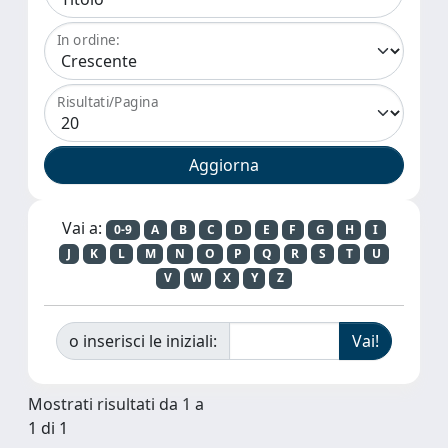
In ordine:
Risultati/Pagina
Vai a:
0-9
A
B
C
D
E
F
G
H
I
J
K
L
M
N
O
P
Q
R
S
T
U
V
W
X
Y
Z
o inserisci le iniziali:
Mostrati risultati da 1 a
1 di 1