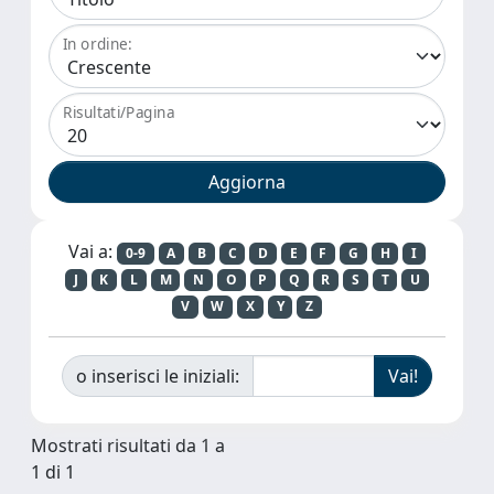
In ordine:
Risultati/Pagina
Vai a:
0-9
A
B
C
D
E
F
G
H
I
J
K
L
M
N
O
P
Q
R
S
T
U
V
W
X
Y
Z
o inserisci le iniziali:
Mostrati risultati da 1 a
1 di 1