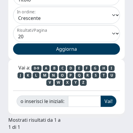
In ordine:
Risultati/Pagina
Vai a:
0-9
A
B
C
D
E
F
G
H
I
J
K
L
M
N
O
P
Q
R
S
T
U
V
W
X
Y
Z
o inserisci le iniziali:
Mostrati risultati da 1 a
1 di 1