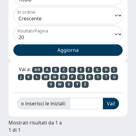
In ordine:
Risultati/Pagina
Vai a:
0-9
A
B
C
D
E
F
G
H
I
J
K
L
M
N
O
P
Q
R
S
T
U
V
W
X
Y
Z
o inserisci le iniziali:
Mostrati risultati da 1 a
1 di 1