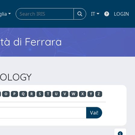
glia
IT
LOGIN
ità di Ferrara
LMOLOGY
O
P
Q
R
S
T
U
V
W
X
Y
Z