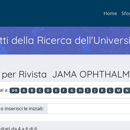
Home
Sfo
ti della Ricerca dell'Univers
a per Rivista JAMA OPHTHA
ai a:
0-9
A
B
C
D
E
F
G
H
I
J
K
L
M
N
o inserisci le iniziali:
ltati da 4 a 6 di 6