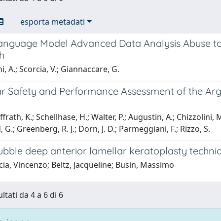
esporta metadati
anguage Model Advanced Data Analysis Abuse to 
h
i, A.; Scorcia, V.; Giannaccare, G.
 Safety and Performance Assessment of the Argus
frath, K.; Schellhase, H.; Walter, P.; Augustin, A.; Chizzolini,
, G.; Greenberg, R. J.; Dorn, J. D.; Parmeggiani, F.; Rizzo, S.
bble deep anterior lamellar keratoplasty techni
ia, Vincenzo; Beltz, Jacqueline; Busin, Massimo
ltati da 4 a 6 di 6