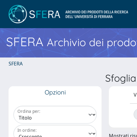
SFERA
Archivio dei prodot
SFERA
Sfogli
Opzioni
V
Ordina per:
In ordine:
Mostrati risu