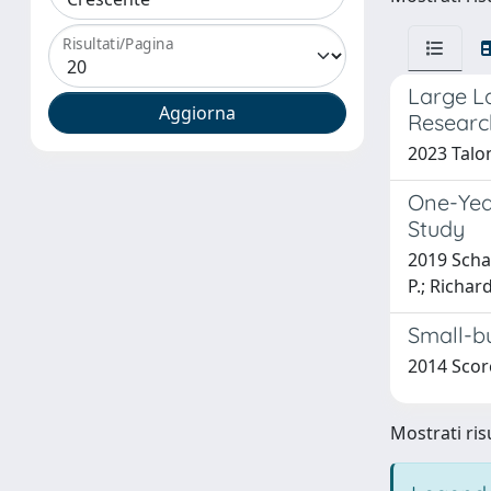
Risultati/Pagina
Large L
Researc
2023 Talon
One-Year
Study
2019 Schaf
P.; Richard
Small-bu
2014 Scorc
Mostrati risu