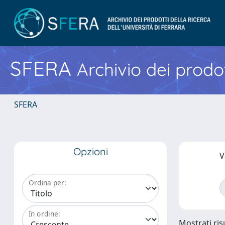
SFERA
Archivio dei prodot
SFERA
Opzioni
V
Ordina per:
In ordine:
Mostrati risu