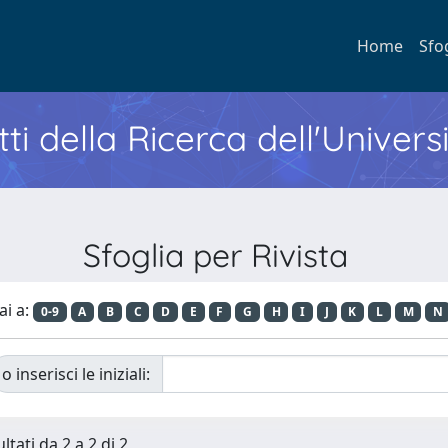
Home
Sfo
ti della Ricerca dell'Univers
Sfoglia per Rivista
ai a:
0-9
A
B
C
D
E
F
G
H
I
J
K
L
M
N
o inserisci le iniziali:
ltati da 2 a 2 di 2