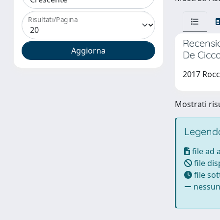
Risultati/Pagina
Recensio
De Cicco
2017 Rocc
Mostrati risu
Legenda
file ad
file di
file so
nessun 