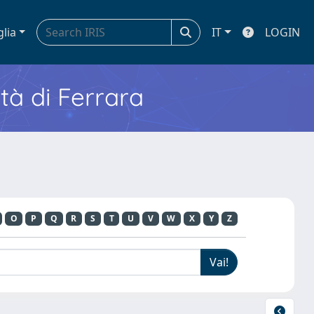
glia
IT
LOGIN
ità di Ferrara
O
P
Q
R
S
T
U
V
W
X
Y
Z