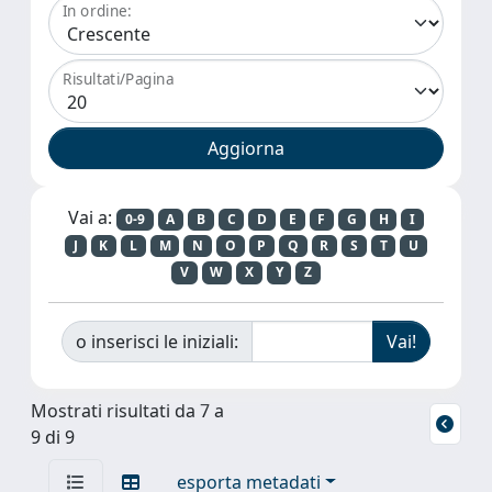
In ordine:
Risultati/Pagina
Vai a:
0-9
A
B
C
D
E
F
G
H
I
J
K
L
M
N
O
P
Q
R
S
T
U
V
W
X
Y
Z
o inserisci le iniziali:
Mostrati risultati da 7 a
9 di 9
esporta metadati