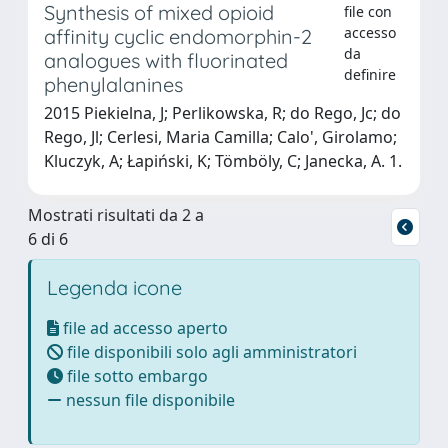
Synthesis of mixed opioid
file con
accesso
affinity cyclic endomorphin-2
da
analogues with fluorinated
definire
phenylalanines
2015 Piekielna, J; Perlikowska, R; do Rego, Jc; do
Rego, Jl; Cerlesi, Maria Camilla; Calo', Girolamo;
Kluczyk, A; Łapiński, K; Tömböly, C; Janecka, A. 1.
Mostrati risultati da 2 a
6 di 6
Legenda icone
file ad accesso aperto
file disponibili solo agli amministratori
file sotto embargo
nessun file disponibile