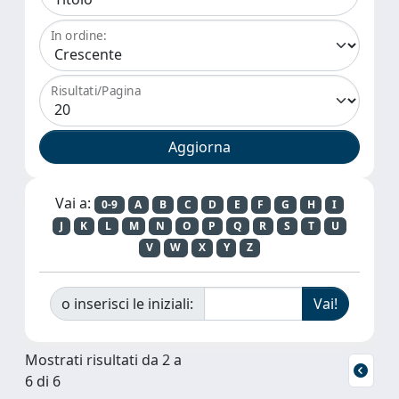
In ordine:
Risultati/Pagina
Vai a:
0-9
A
B
C
D
E
F
G
H
I
J
K
L
M
N
O
P
Q
R
S
T
U
V
W
X
Y
Z
o inserisci le iniziali:
Mostrati risultati da 2 a
6 di 6