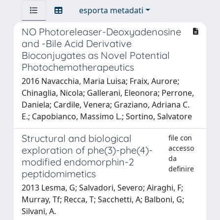
esporta metadati
NO Photoreleaser-Deoxyadenosine
and -Bile Acid Derivative
Bioconjugates as Novel Potential
Photochemotherapeutics
2016 Navacchia, Maria Luisa; Fraix, Aurore;
Chinaglia, Nicola; Gallerani, Eleonora; Perrone,
Daniela; Cardile, Venera; Graziano, Adriana C.
E.; Capobianco, Massimo L.; Sortino, Salvatore
Structural and biological
file con
accesso
exploration of phe(3)-phe(4)-
da
modified endomorphin-2
definire
peptidomimetics
2013 Lesma, G; Salvadori, Severo; Airaghi, F;
Murray, Tf; Recca, T; Sacchetti, A; Balboni, G;
Silvani, A.