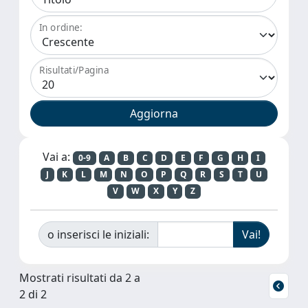
In ordine:
Risultati/Pagina
Vai a:
0-9
A
B
C
D
E
F
G
H
I
J
K
L
M
N
O
P
Q
R
S
T
U
V
W
X
Y
Z
o inserisci le iniziali:
Mostrati risultati da 2 a
2 di 2