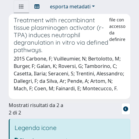
esporta metadati
Treatment with recombinant
file con
accesso
tissue plasminogen activator (r-
da
TPA) induces neutrophil
definire
degranulation in vitro via defined
pathways.
2015 Carbone, F; Vuilleumier, N; Bertolotto, M;
Burger, F; Galan, K; Roversi, G; Tamborino, C;
Casetta, Ilaria; Seraceni, S; Trentini, Alessandro;
Dallegri, F; da Silva, Ar; Pende, A; Artom, N;
Mach, F; Coen, M; Fainardi, E; Montecucco, F.
Mostrati risultati da 2 a
2 di 2
Legenda icone