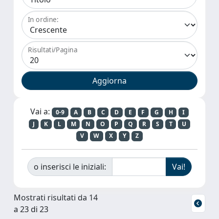
In ordine:
Risultati/Pagina
Vai a:
0-9
A
B
C
D
E
F
G
H
I
J
K
L
M
N
O
P
Q
R
S
T
U
V
W
X
Y
Z
o inserisci le iniziali:
Mostrati risultati da 14
a 23 di 23