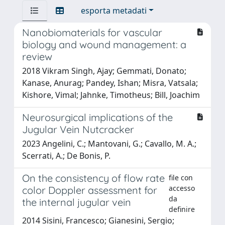
esporta metadati
Nanobiomaterials for vascular
biology and wound management: a
review
2018 Vikram Singh, Ajay; Gemmati, Donato;
Kanase, Anurag; Pandey, Ishan; Misra, Vatsala;
Kishore, Vimal; Jahnke, Timotheus; Bill, Joachim
Neurosurgical implications of the
Jugular Vein Nutcracker
2023 Angelini, C.; Mantovani, G.; Cavallo, M. A.;
Scerrati, A.; De Bonis, P.
On the consistency of flow rate
file con
accesso
color Doppler assessment for
da
the internal jugular vein
definire
2014 Sisini, Francesco; Gianesini, Sergio;