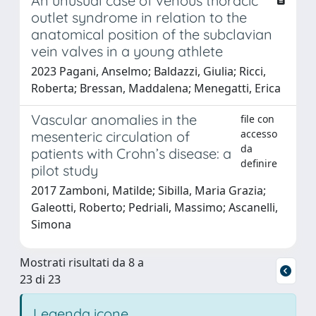
An unusual case of venous thoracic
outlet syndrome in relation to the
anatomical position of the subclavian
vein valves in a young athlete
2023 Pagani, Anselmo; Baldazzi, Giulia; Ricci,
Roberta; Bressan, Maddalena; Menegatti, Erica
Vascular anomalies in the
file con
accesso
mesenteric circulation of
da
patients with Crohn’s disease: a
definire
pilot study
2017 Zamboni, Matilde; Sibilla, Maria Grazia;
Galeotti, Roberto; Pedriali, Massimo; Ascanelli,
Simona
Mostrati risultati da 8 a
23 di 23
Legenda icone