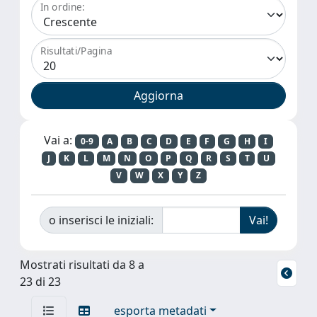
In ordine:
Risultati/Pagina
Vai a:
0-9
A
B
C
D
E
F
G
H
I
J
K
L
M
N
O
P
Q
R
S
T
U
V
W
X
Y
Z
o inserisci le iniziali:
Mostrati risultati da 8 a
23 di 23
esporta metadati