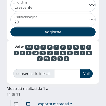
In ordine:
Risultati/Pagina
Vai a:
0-9
A
B
C
D
E
F
G
H
I
J
K
L
M
N
O
P
Q
R
S
T
U
V
W
X
Y
Z
o inserisci le iniziali:
Mostrati risultati da 1 a
11 di 11
esporta metadati