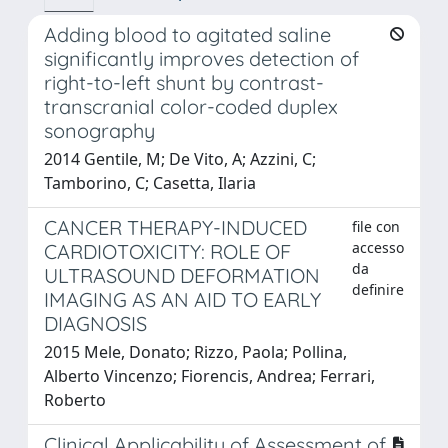
Adding blood to agitated saline
significantly improves detection of
right-to-left shunt by contrast-
transcranial color-coded duplex
sonography
2014 Gentile, M; De Vito, A; Azzini, C;
Tamborino, C; Casetta, Ilaria
CANCER THERAPY-INDUCED
file con
accesso
CARDIOTOXICITY: ROLE OF
da
ULTRASOUND DEFORMATION
definire
IMAGING AS AN AID TO EARLY
DIAGNOSIS
2015 Mele, Donato; Rizzo, Paola; Pollina,
Alberto Vincenzo; Fiorencis, Andrea; Ferrari,
Roberto
Clinical Applicability of Assessment of