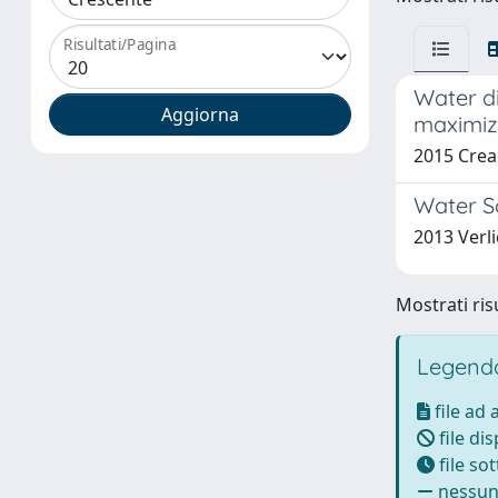
Risultati/Pagina
Water di
maximiz
2015 Creac
Water S
2013 Verli
Mostrati risu
Legenda
file ad
file di
file so
nessun 