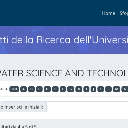
Home
Sfo
ti della Ricerca dell'Univers
ta WATER SCIENCE AND TECHNO
ai a:
0-9
A
B
C
D
E
F
G
H
I
J
K
L
M
N
o inserisci le iniziali:
ltati da 4 a 5 di 5