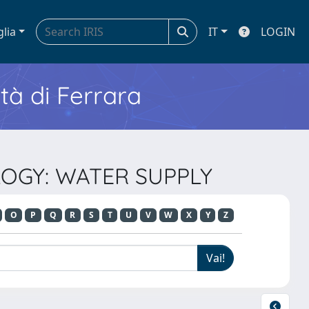
glia
IT
LOGIN
ità di Ferrara
LOGY: WATER SUPPLY
O
P
Q
R
S
T
U
V
W
X
Y
Z