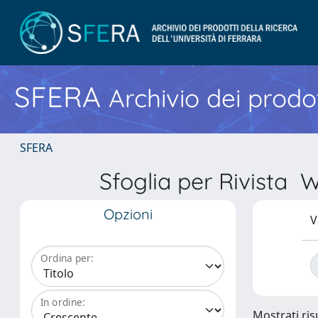
SFERA
Archivio dei prodot
SFERA
Sfoglia per Rivis
Opzioni
V
Ordina per:
In ordine:
Mostrati risu