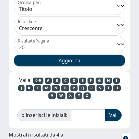
Ordina per:
In ordine:
Risultati/Pagina
Vai a:
0-9
A
B
C
D
E
F
G
H
I
J
K
L
M
N
O
P
Q
R
S
T
U
V
W
X
Y
Z
o inserisci le iniziali:
Mostrati risultati da 4 a