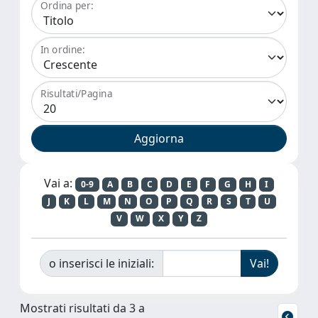
Ordina per:
In ordine:
Risultati/Pagina
Vai a:
0-9
A
B
C
D
E
F
G
H
I
J
K
L
M
N
O
P
Q
R
S
T
U
V
W
X
Y
Z
o inserisci le iniziali:
Mostrati risultati da 3 a