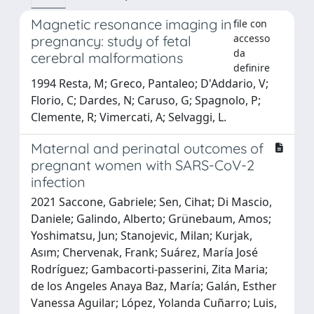
Magnetic resonance imaging in
file con
accesso
pregnancy: study of fetal
da
cerebral malformations
definire
1994 Resta, M; Greco, Pantaleo; D'Addario, V;
Florio, C; Dardes, N; Caruso, G; Spagnolo, P;
Clemente, R; Vimercati, A; Selvaggi, L.
Maternal and perinatal outcomes of
pregnant women with SARS-CoV-2
infection
2021 Saccone, Gabriele; Sen, Cihat; Di Mascio,
Daniele; Galindo, Alberto; Grünebaum, Amos;
Yoshimatsu, Jun; Stanojevic, Milan; Kurjak,
Asım; Chervenak, Frank; Suárez, María José
Rodríguez; Gambacorti‐passerini, Zita Maria;
de los Angeles Anaya Baz, María; Galán, Esther
Vanessa Aguilar; López, Yolanda Cuñarro; Luis,