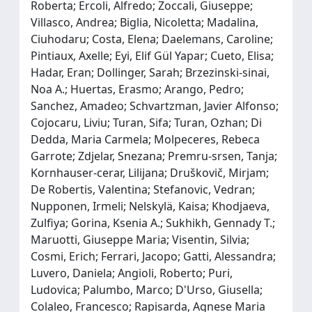
Roberta; Ercoli, Alfredo; Zoccali, Giuseppe;
Villasco, Andrea; Biglia, Nicoletta; Madalina,
Ciuhodaru; Costa, Elena; Daelemans, Caroline;
Pintiaux, Axelle; Eyi, Elif Gül Yapar; Cueto, Elisa;
Hadar, Eran; Dollinger, Sarah; Brzezinski‐sinai,
Noa A.; Huertas, Erasmo; Arango, Pedro;
Sanchez, Amadeo; Schvartzman, Javier Alfonso;
Cojocaru, Liviu; Turan, Sifa; Turan, Ozhan; Di
Dedda, Maria Carmela; Molpeceres, Rebeca
Garrote; Zdjelar, Snezana; Premru‐srsen, Tanja;
Kornhauser‐cerar, Lilijana; Druškovič, Mirjam;
De Robertis, Valentina; Stefanovic, Vedran;
Nupponen, Irmeli; Nelskylä, Kaisa; Khodjaeva,
Zulfiya; Gorina, Ksenia A.; Sukhikh, Gennady T.;
Maruotti, Giuseppe Maria; Visentin, Silvia;
Cosmi, Erich; Ferrari, Jacopo; Gatti, Alessandra;
Luvero, Daniela; Angioli, Roberto; Puri,
Ludovica; Palumbo, Marco; D'Urso, Giusella;
Colaleo, Francesco; Rapisarda, Agnese Maria