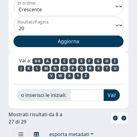
In ordine:
Risultati/Pagina
Vai a:
0-9
A
B
C
D
E
F
G
H
I
J
K
L
M
N
O
P
Q
R
S
T
U
V
W
X
Y
Z
o inserisci le iniziali:
Mostrati risultati da 8 a
27 di 29
esporta metadati