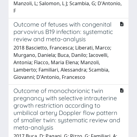
Manzoli, L; Salomon, L J; Scambia, G; D'Antonio,
F
Outcome of fetuses with congenital
parvovirus B19 infection: systematic
review and meta-analysis
2018 Bascietto, Francesca; Liberati, Marco;
Murgano, Daniela; Buca, Danilo; Iacovelli,
Antonia; Flacco, Maria Elena; Manzoli,
Lamberto; Familiari, Alessandra; Scambia,
Giovanni; D'Antonio, Francesco
Outcome of monochorionic twin
pregnancy with selective intrauterine
growth restriction according to
umbilical artery Doppler flow pattern
of smaller twin: systematic review and
meta-analysis
2017 Buca, D; Pagani, G; Rizzo, G; Familiari, A;