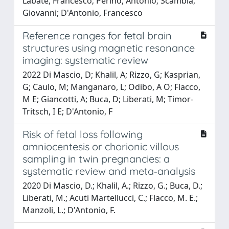
Labate, Francesco; Perino, Antonio; Scambia,
Giovanni; D'Antonio, Francesco
Reference ranges for fetal brain
structures using magnetic resonance
imaging: systematic review
2022 Di Mascio, D; Khalil, A; Rizzo, G; Kasprian,
G; Caulo, M; Manganaro, L; Odibo, A O; Flacco,
M E; Giancotti, A; Buca, D; Liberati, M; Timor-
Tritsch, I E; D'Antonio, F
Risk of fetal loss following
amniocentesis or chorionic villous
sampling in twin pregnancies: a
systematic review and meta‐analysis
2020 Di Mascio, D.; Khalil, A.; Rizzo, G.; Buca, D.;
Liberati, M.; Acuti Martellucci, C.; Flacco, M. E.;
Manzoli, L.; D'Antonio, F.