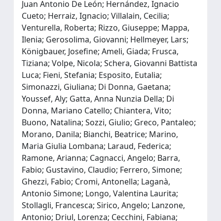
Juan Antonio De León; Hernández, Ignacio
Cueto; Herraiz, Ignacio; Villalain, Cecilia;
Venturella, Roberta; Rizzo, Giuseppe; Mappa,
Ilenia; Gerosolima, Giovanni; Hellmeyer, Lars;
Königbauer, Josefine; Ameli, Giada; Frusca,
Tiziana; Volpe, Nicola; Schera, Giovanni Battista
Luca; Fieni, Stefania; Esposito, Eutalia;
Simonazzi, Giuliana; Di Donna, Gaetana;
Youssef, Aly; Gatta, Anna Nunzia Della; Di
Donna, Mariano Catello; Chiantera, Vito;
Buono, Natalina; Sozzi, Giulio; Greco, Pantaleo;
Morano, Danila; Bianchi, Beatrice; Marino,
Maria Giulia Lombana; Laraud, Federica;
Ramone, Arianna; Cagnacci, Angelo; Barra,
Fabio; Gustavino, Claudio; Ferrero, Simone;
Ghezzi, Fabio; Cromi, Antonella; Laganà,
Antonio Simone; Longo, Valentina Laurita;
Stollagli, Francesca; Sirico, Angelo; Lanzone,
Antonio; Driul, Lorenza; Cecchini, Fabiana;