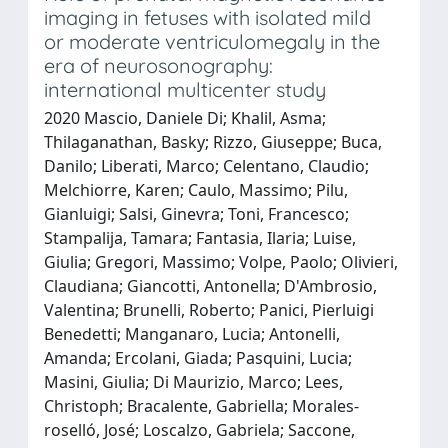
imaging in fetuses with isolated mild
or moderate ventriculomegaly in the
era of neurosonography:
international multicenter study
2020 Mascio, Daniele Di; Khalil, Asma;
Thilaganathan, Basky; Rizzo, Giuseppe; Buca,
Danilo; Liberati, Marco; Celentano, Claudio;
Melchiorre, Karen; Caulo, Massimo; Pilu,
Gianluigi; Salsi, Ginevra; Toni, Francesco;
Stampalija, Tamara; Fantasia, Ilaria; Luise,
Giulia; Gregori, Massimo; Volpe, Paolo; Olivieri,
Claudiana; Giancotti, Antonella; D'Ambrosio,
Valentina; Brunelli, Roberto; Panici, Pierluigi
Benedetti; Manganaro, Lucia; Antonelli,
Amanda; Ercolani, Giada; Pasquini, Lucia;
Masini, Giulia; Di Maurizio, Marco; Lees,
Christoph; Bracalente, Gabriella; Morales‐
roselló, José; Loscalzo, Gabriela; Saccone,