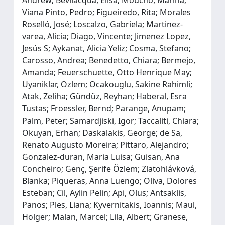
Viana Pinto, Pedro; Figueiredo, Rita; Morales
Roselló, José; Loscalzo, Gabriela; Martinez‐
varea, Alicia; Diago, Vincente; Jimenez Lopez,
Jesús S; Aykanat, Alicia Yeliz; Cosma, Stefano;
Carosso, Andrea; Benedetto, Chiara; Bermejo,
Amanda; Feuerschuette, Otto Henrique May;
Uyaniklar, Ozlem; Ocakouglu, Sakine Rahimli;
Atak, Zeliha; Gündüz, Reyhan; Haberal, Esra
Tustas; Froessler, Bernd; Parange, Anupam;
Palm, Peter; Samardjiski, Igor; Taccaliti, Chiara;
Okuyan, Erhan; Daskalakis, George; de Sa,
Renato Augusto Moreira; Pittaro, Alejandro;
Gonzalez‐duran, Maria Luisa; Guisan, Ana
Concheiro; Genç, Şerife Özlem; Zlatohlávková,
Blanka; Piqueras, Anna Luengo; Oliva, Dolores
Esteban; Cil, Aylin Pelin; Api, Olus; Antsaklis,
Panos; Ples, Liana; Kyvernitakis, Ioannis; Maul,
Holger; Malan, Marcel; Lila, Albert; Granese,