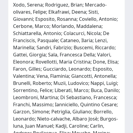
Xodo, Serena; Rodriguez, Brian; Mercado‐
olivares, Felipe; Elkafrawi, Deena; Sisti,
Giovanni; Esposito, Rosanna; Coviello, Antonio;
Cerbone, Marco; Morlando, Maddalena;
Schiattarella, Antonio; Colacurci, Nicola; De
Franciscis, Pasquale; Cataneo, Ilaria; Lenzi,
Marinella; Sandri, Fabrizio; Buscemi, Riccardo;
Gattei, Giorgia; Sala, Francesca Della; Valori,
Eleonora; Rovellotti, Maria Cristina; Done, Elisa;
Faron, Gilles; Gucciardo, Leonardo; Esposito,
Valentina; Vena, Flaminia; Giancotti, Antonella;
Brunelli, Roberto; Muzii, Ludovico; Nappi, Luigi;
Sorrentino, Felice; Liberati, Marco; Buca, Danilo;
Leombroni, Martina; Di Sebastiano, Francesca;
Franchi, Massimo; Ianniciello, Quintino Cesare;
Garzon, Simone; Petriglia, Giuliano; Borrello,
Leonardo; Nieto‐calvache, Albaro Josè; Burgos‐
luna, Juan Manuel; Kadji, Caroline; Carlin,
Andrew; Bevilacqua, Elisa; Moucho, Marina;