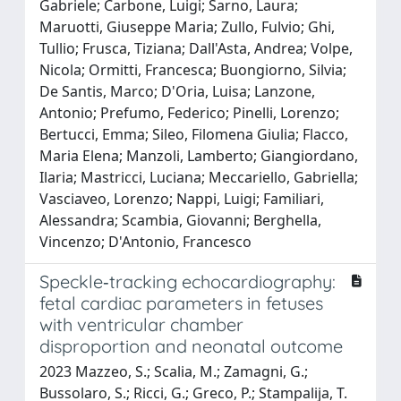
Gabriele; Carbone, Luigi; Sarno, Laura;
Maruotti, Giuseppe Maria; Zullo, Fulvio; Ghi,
Tullio; Frusca, Tiziana; Dall'Asta, Andrea; Volpe,
Nicola; Ormitti, Francesca; Buongiorno, Silvia;
De Santis, Marco; D'Oria, Luisa; Lanzone,
Antonio; Prefumo, Federico; Pinelli, Lorenzo;
Bertucci, Emma; Sileo, Filomena Giulia; Flacco,
Maria Elena; Manzoli, Lamberto; Giangiordano,
Ilaria; Mastricci, Luciana; Meccariello, Gabriella;
Vasciaveo, Lorenzo; Nappi, Luigi; Familiari,
Alessandra; Scambia, Giovanni; Berghella,
Vincenzo; D'Antonio, Francesco
Speckle‐tracking echocardiography:
fetal cardiac parameters in fetuses
with ventricular chamber
disproportion and neonatal outcome
2023 Mazzeo, S.; Scalia, M.; Zamagni, G.;
Bussolaro, S.; Ricci, G.; Greco, P.; Stampalija, T.