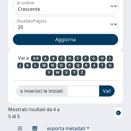
In ordine:
Risultati/Pagina
Vai a:
0-9
A
B
C
D
E
F
G
H
I
J
K
L
M
N
O
P
Q
R
S
T
U
V
W
X
Y
Z
o inserisci le iniziali:
Mostrati risultati da 4 a
5 di 5
esporta metadati