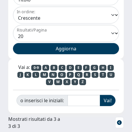
In ordine:
Risultati/Pagina
Vai a:
0-9
A
B
C
D
E
F
G
H
I
J
K
L
M
N
O
P
Q
R
S
T
U
V
W
X
Y
Z
o inserisci le iniziali:
Mostrati risultati da 3 a
3 di 3