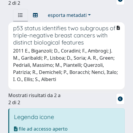
2 di 2
esporta metadati
p53 status identifies two subgroups of
triple-negative breast cancers with
distinct biological features
2011 E., Biganzoli; D., Coradini; F., Ambrogi; J.
M., Garibaldi; P., Lisboa; D., Soria; A. R., Green;
Pedriali, Massimo; M., Piantelli; Querzoli,
Patrizia; R., Demicheli; P., Boracchi; Nenci, Italo;
I. O., Ellis; S., Alberti
Mostrati risultati da 2 a
2 di 2
Legenda icone
file ad accesso aperto