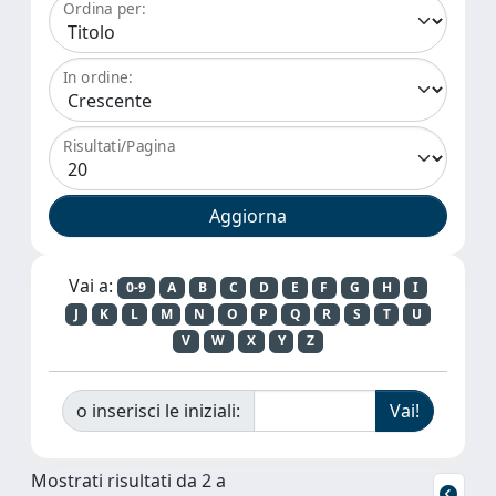
Ordina per:
In ordine:
Risultati/Pagina
Vai a:
0-9
A
B
C
D
E
F
G
H
I
J
K
L
M
N
O
P
Q
R
S
T
U
V
W
X
Y
Z
o inserisci le iniziali:
Mostrati risultati da 2 a