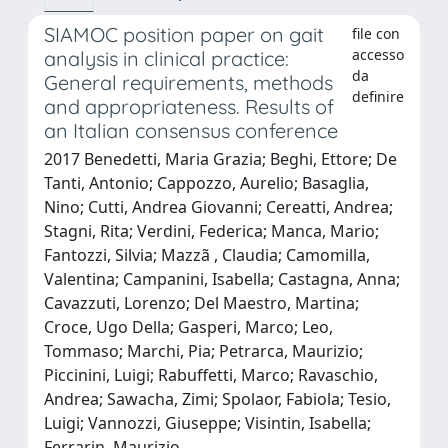
SIAMOC position paper on gait
file con
accesso
analysis in clinical practice:
da
General requirements, methods
definire
and appropriateness. Results of
an Italian consensus conference
2017 Benedetti, Maria Grazia; Beghi, Ettore; De
Tanti, Antonio; Cappozzo, Aurelio; Basaglia,
Nino; Cutti, Andrea Giovanni; Cereatti, Andrea;
Stagni, Rita; Verdini, Federica; Manca, Mario;
Fantozzi, Silvia; Mazzã , Claudia; Camomilla,
Valentina; Campanini, Isabella; Castagna, Anna;
Cavazzuti, Lorenzo; Del Maestro, Martina;
Croce, Ugo Della; Gasperi, Marco; Leo,
Tommaso; Marchi, Pia; Petrarca, Maurizio;
Piccinini, Luigi; Rabuffetti, Marco; Ravaschio,
Andrea; Sawacha, Zimi; Spolaor, Fabiola; Tesio,
Luigi; Vannozzi, Giuseppe; Visintin, Isabella;
Ferrarin, Maurizio