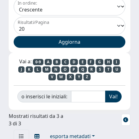
In ordine:
Risultati/Pagina
Vai a:
0-9
A
B
C
D
E
F
G
H
I
J
K
L
M
N
O
P
Q
R
S
T
U
V
W
X
Y
Z
o inserisci le iniziali:
Mostrati risultati da 3 a
3 di 3
esporta metadati