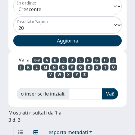
In ordine:
Risultati/Pagina
Vai a:
0-9
A
B
C
D
E
F
G
H
I
J
K
L
M
N
O
P
Q
R
S
T
U
V
W
X
Y
Z
o inserisci le iniziali:
Mostrati risultati da 1 a
3 di 3
esporta metadati