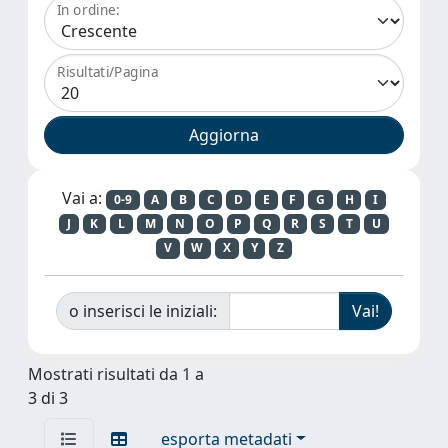
In ordine:
Risultati/Pagina
Vai a:
0-9
A
B
C
D
E
F
G
H
I
J
K
L
M
N
O
P
Q
R
S
T
U
V
W
X
Y
Z
o inserisci le iniziali:
Mostrati risultati da 1 a
3 di 3
esporta metadati