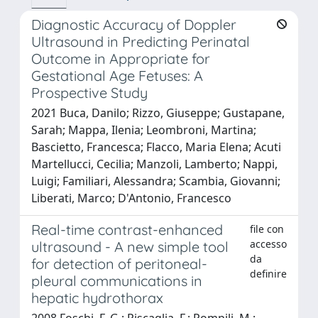
Diagnostic Accuracy of Doppler
Ultrasound in Predicting Perinatal
Outcome in Appropriate for
Gestational Age Fetuses: A
Prospective Study
2021 Buca, Danilo; Rizzo, Giuseppe; Gustapane,
Sarah; Mappa, Ilenia; Leombroni, Martina;
Bascietto, Francesca; Flacco, Maria Elena; Acuti
Martellucci, Cecilia; Manzoli, Lamberto; Nappi,
Luigi; Familiari, Alessandra; Scambia, Giovanni;
Liberati, Marco; D'Antonio, Francesco
Real-time contrast-enhanced
file con
accesso
ultrasound - A new simple tool
da
for detection of peritoneal-
definire
pleural communications in
hepatic hydrothorax
2008 Foschi, F. G.; Piscaglia, F.; Pompili, M.;