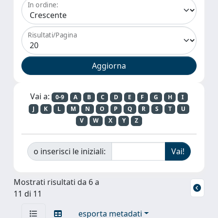
In ordine:
Risultati/Pagina
Vai a:
0-9
A
B
C
D
E
F
G
H
I
J
K
L
M
N
O
P
Q
R
S
T
U
V
W
X
Y
Z
o inserisci le iniziali:
Mostrati risultati da 6 a
11 di 11
esporta metadati