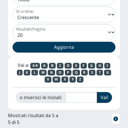
In ordine:
Risultati/Pagina
Vai a:
0-9
A
B
C
D
E
F
G
H
I
J
K
L
M
N
O
P
Q
R
S
T
U
V
W
X
Y
Z
o inserisci le iniziali:
Mostrati risultati da 5 a
5 di 5