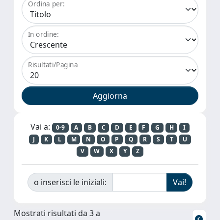
Ordina per:
In ordine:
Risultati/Pagina
Vai a:
0-9
A
B
C
D
E
F
G
H
I
J
K
L
M
N
O
P
Q
R
S
T
U
V
W
X
Y
Z
o inserisci le iniziali:
Mostrati risultati da 3 a