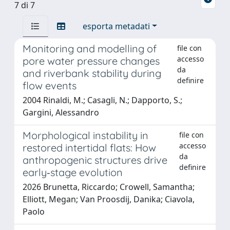
7 di 7
esporta metadati
Monitoring and modelling of
file con
accesso
pore water pressure changes
da
and riverbank stability during
definire
flow events
2004 Rinaldi, M.; Casagli, N.; Dapporto, S.;
Gargini, Alessandro
Morphological instability in
file con
accesso
restored intertidal flats: How
da
anthropogenic structures drive
definire
early‐stage evolution
2026 Brunetta, Riccardo; Crowell, Samantha;
Elliott, Megan; Van Proosdij, Danika; Ciavola,
Paolo