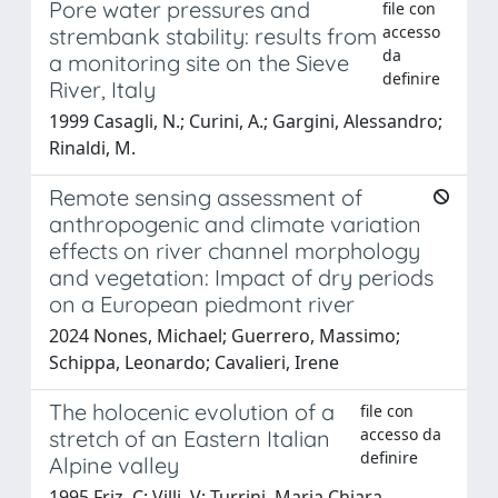
Pore water pressures and
file con
accesso
strembank stability: results from
da
a monitoring site on the Sieve
definire
River, Italy
1999 Casagli, N.; Curini, A.; Gargini, Alessandro;
Rinaldi, M.
Remote sensing assessment of
anthropogenic and climate variation
effects on river channel morphology
and vegetation: Impact of dry periods
on a European piedmont river
2024 Nones, Michael; Guerrero, Massimo;
Schippa, Leonardo; Cavalieri, Irene
The holocenic evolution of a
file con
accesso da
stretch of an Eastern Italian
definire
Alpine valley
1995 Friz, C; Villi, V; Turrini, Maria Chiara