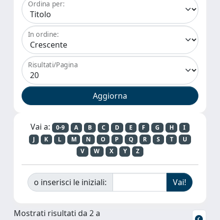
Ordina per:
In ordine:
Risultati/Pagina
Vai a:
0-9
A
B
C
D
E
F
G
H
I
J
K
L
M
N
O
P
Q
R
S
T
U
V
W
X
Y
Z
o inserisci le iniziali:
Mostrati risultati da 2 a