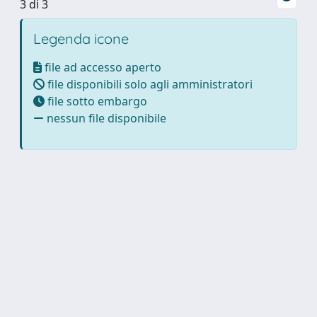
3 di 3
Legenda icone
file ad accesso aperto
file disponibili solo agli amministratori
file sotto embargo
nessun file disponibile
Powered by
IRIS
-
about IRIS
-
Utilizzo dei cookie
Copyright © 2026