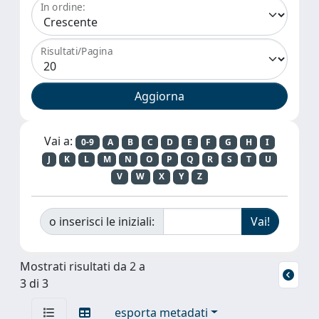
In ordine:
Risultati/Pagina
Vai a:
0-9
A
B
C
D
E
F
G
H
I
J
K
L
M
N
O
P
Q
R
S
T
U
V
W
X
Y
Z
o inserisci le iniziali:
Mostrati risultati da 2 a
3 di 3
esporta metadati