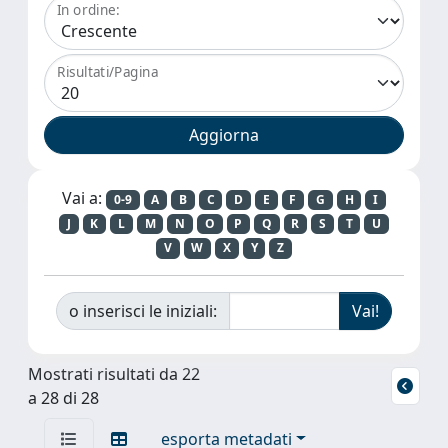
In ordine:
Risultati/Pagina
Vai a:
0-9
A
B
C
D
E
F
G
H
I
J
K
L
M
N
O
P
Q
R
S
T
U
V
W
X
Y
Z
o inserisci le iniziali:
Mostrati risultati da 22
a 28 di 28
esporta metadati