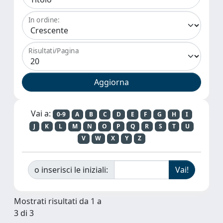
In ordine:
Risultati/Pagina
Vai a:
0-9
A
B
C
D
E
F
G
H
I
J
K
L
M
N
O
P
Q
R
S
T
U
V
W
X
Y
Z
o inserisci le iniziali:
Mostrati risultati da 1 a
3 di 3