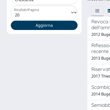
Risultati/Pagina
Revoca i
dell'am
2012 Buget
Riflessi
recente 
2013 Buget
Riservat
2017 Thie
Scambio 
2014 Buget
Semiabba