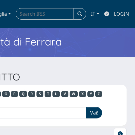
glia
IT
LOGIN
ità di Ferrara
RITTO
O
P
Q
R
S
T
U
V
W
X
Y
Z