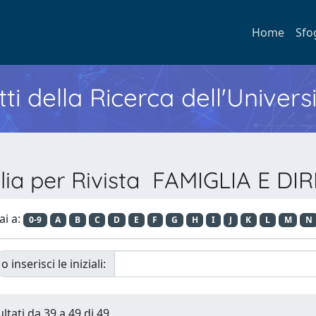
Home
Sfo
ti della Ricerca dell'Univers
lia per Rivista FAMIGLIA E DI
ai a:
0-9
A
B
C
D
E
F
G
H
I
J
K
L
M
N
o inserisci le iniziali:
ltati da 39 a 49 di 49