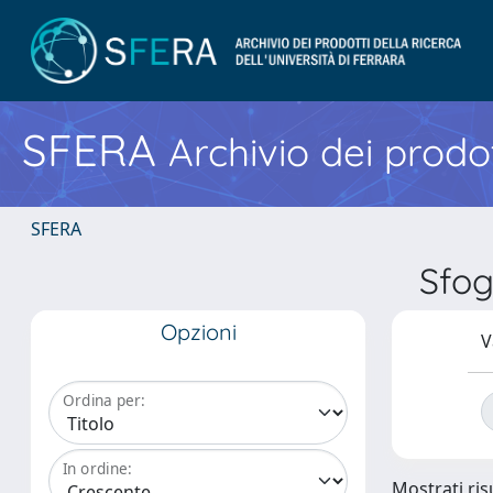
SFERA
Archivio dei prodot
SFERA
Sfog
Opzioni
V
Ordina per:
In ordine:
Mostrati risu