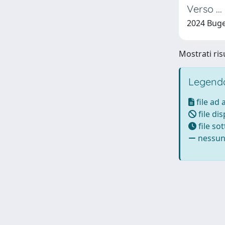
Verso ..
2024 Buge
Mostrati risu
Legenda
file ad
file di
file so
nessun 