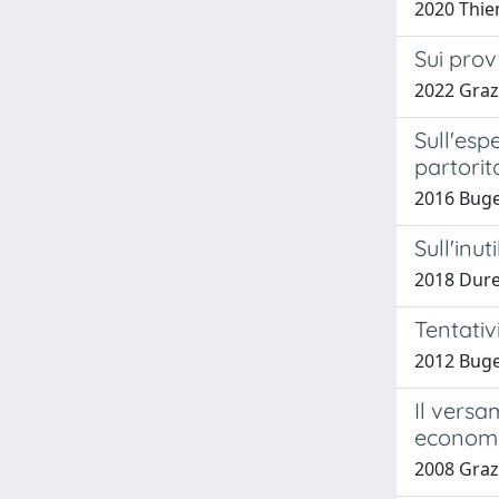
2020 Thie
Sui prov
2022 Graz
Sull'esp
partorit
2016 Buget
Sull'inut
2018 Dure
Tentativ
2012 Buget
Il versa
economi
2008 Graz