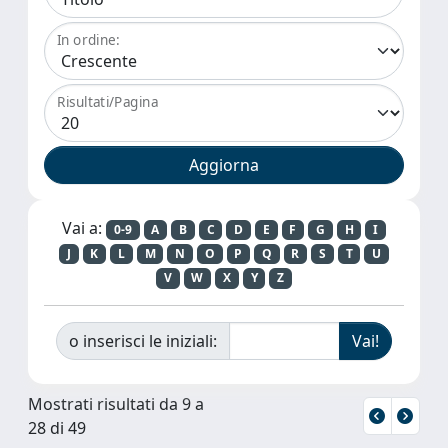
In ordine:
Risultati/Pagina
Vai a:
0-9
A
B
C
D
E
F
G
H
I
J
K
L
M
N
O
P
Q
R
S
T
U
V
W
X
Y
Z
o inserisci le iniziali:
Mostrati risultati da 9 a
28 di 49