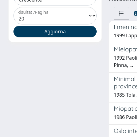
Risultati/Pagina
I mening
1999 Lappa
Mielopat
1992 Paoli
Pinna, L.
Minimal 
province
1985 Tola, 
Miopatia
1986 Paoli
Oslo int