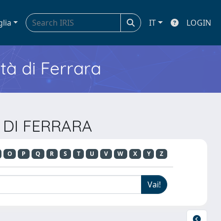
glia
IT
LOGIN
ità di Ferrara
A DI FERRARA
O
P
Q
R
S
T
U
V
W
X
Y
Z