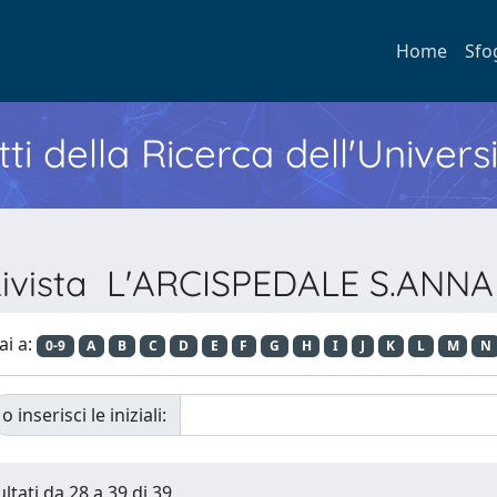
Home
Sfo
ti della Ricerca dell'Univers
 Rivista L'ARCISPEDALE S.ANN
ai a:
0-9
A
B
C
D
E
F
G
H
I
J
K
L
M
N
o inserisci le iniziali:
ltati da 28 a 39 di 39