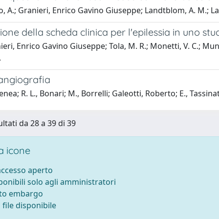
, A.; Granieri, Enrico Gavino Giuseppe; Landtblom, A. M.; Laue
zione della scheda clinica per l'epilessia in uno st
eri, Enrico Gavino Giuseppe; Tola, M. R.; Monetti, V. C.; Munera
.
angiografia
nea; R. L., Bonari; M., Borrelli; Galeotti, Roberto; E., Tassina
ltati da 28 a 39 di 39
 icone
 accesso aperto
sponibili solo agli amministratori
tto embargo
file disponibile