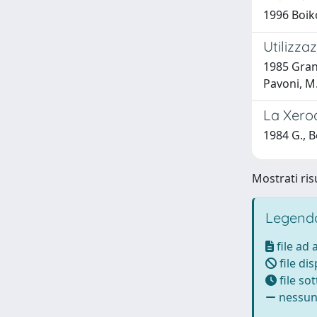
1996 Boiko
Utilizza
1985 Grani
Pavoni, M
La Xero
1984 G., Be
Mostrati risu
Legenda
file ad
file di
file so
nessun 