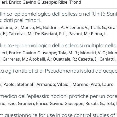
eri, Enrico Gavino Giuseppe; Riise, Trond
clinico-epidemiologico dell'epilessia nell'Unità Sani
 dati preliminari.
stino, G.; Manca, M.; Boldrini, P.; Vicentini, V.; Tralli, G.; Gr
, E.; Carreras, M.; De Bastiani, P. L.; Pavoni, M.; Pinna, L.
clinico-epidemiologico della sclerosi multipla nell
eri, Enrico Gavino Giuseppe; Tola, M. R.; Monetti, V. C.; Muner
; Carreras, M.; Altobelli, A.; Quatrale, R.; Casetta, I.; Caniatti, L
ità agli antibiotici di Pseudomonas isolati da acque
.
, Paolo; Stefanati, Armando; Vitaioli, Moreno; Prati, Lauro
medica dell'epilessia: nozioni pratiche per un co
no, Ezio; Granieri, Enrico Gavino Giuseppe; Rosati, G.; Tola,
m questionnaire for use in case control studies of 