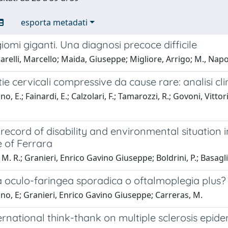
esporta metadati
iomi giganti. Una diagnosi precoce difficile
relli, Marcello; Maida, Giuseppe; Migliore, Arrigo; M., Napol
ie cervicali compressive da cause rare: analisi cl
no, E.; Fainardi, E.; Calzolari, F.; Tamarozzi, R.; Govoni, Vitt
record of disability and environmental situation in
 of Ferrara
M. R.; Granieri, Enrico Gavino Giuseppe; Boldrini, P.; Basaglia, 
 oculo-faringea sporadica o oftalmoplegia plus?
no, E; Granieri, Enrico Gavino Giuseppe; Carreras, M.
ernational think-thank on multiple sclerosis epid