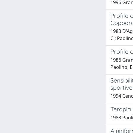
1996 Grani
Profilo 
Copparo:
1983 D'Ago
C.; Paolino
Profilo 
1986 Grani
Paolino, E.
Sensibil
sportive
1994 Cenci
Terapia 
1983 Paoli
A unifor