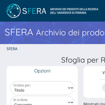
SFERA
Archivio dei prodot
SFERA
Sfoglia per
Opzioni
V
Ordina per:
In ordine:
Mostrati risu