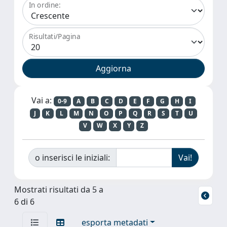
In ordine:
Risultati/Pagina
Vai a:
0-9
A
B
C
D
E
F
G
H
I
J
K
L
M
N
O
P
Q
R
S
T
U
V
W
X
Y
Z
o inserisci le iniziali:
Mostrati risultati da 5 a
6 di 6
esporta metadati