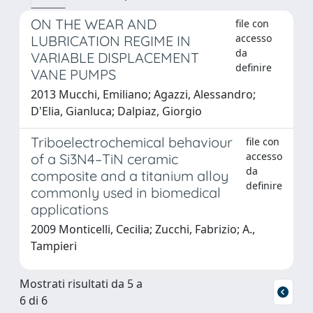
ON THE WEAR AND
file con
accesso
LUBRICATION REGIME IN
da
VARIABLE DISPLACEMENT
definire
VANE PUMPS
2013 Mucchi, Emiliano; Agazzi, Alessandro;
D'Elia, Gianluca; Dalpiaz, Giorgio
Triboelectrochemical behaviour
file con
accesso
of a Si3N4–TiN ceramic
da
composite and a titanium alloy
definire
commonly used in biomedical
applications
2009 Monticelli, Cecilia; Zucchi, Fabrizio; A.,
Tampieri
Mostrati risultati da 5 a
6 di 6