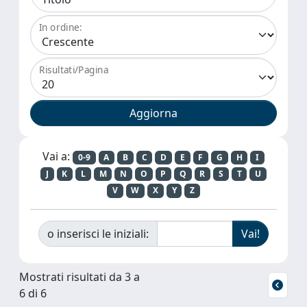
In ordine:
Risultati/Pagina
Vai a:
0-9
A
B
C
D
E
F
G
H
I
J
K
L
M
N
O
P
Q
R
S
T
U
V
W
X
Y
Z
o inserisci le iniziali:
Mostrati risultati da 3 a
6 di 6