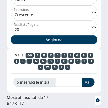
In ordine:
Risultati/Pagina
Vai a:
0-9
A
B
C
D
E
F
G
H
I
J
K
L
M
N
O
P
Q
R
S
T
U
V
W
X
Y
Z
o inserisci le iniziali:
Mostrati risultati da 17
a 17 di 17