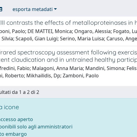
esporta metadati
III contrasts the effects of metalloproteinases in
oni, Paolo; DE MATTEI, Monica; Ongaro, Alessia; Fogato, Lu
Silvia; Scapoli, Gian Luigi; Serino, Maria Luisa; Caruso, An
rared spectroscopy assessment following exercise 
tent claudication and in untrained healthy partici
edini, Fabio; Malagoni, Anna Maria; Mandini, Simona; Felisa
i, Roberto; Mikhailidis, Dp; Zamboni, Paolo
ltati da 1 a 2 di 2
 icone
 accesso aperto
sponibili solo agli amministratori
tto embargo