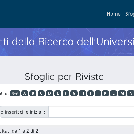
Home
Sfo
ti della Ricerca dell'Univers
Sfoglia per Rivista
ai a:
0-9
A
B
C
D
E
F
G
H
I
J
K
L
M
N
o inserisci le iniziali:
ltati da 1 a 2 di 2