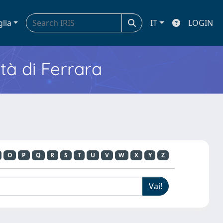
glia
IT
LOGIN
ità di Ferrara
O
P
Q
R
S
T
U
V
W
X
Y
Z