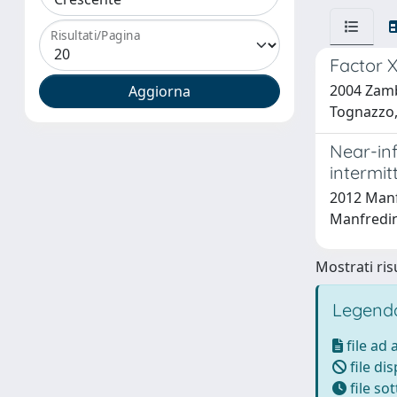
Risultati/Pagina
Factor X
2004 Zamb
Tognazzo, 
Near-inf
intermit
2012 Manfr
Manfredin
Mostrati risu
Legenda
file ad
file di
file so