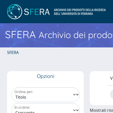
SFERA
Archivio dei prodot
SFERA
Opzioni
V
Ordina per:
In ordine:
Mostrati risu