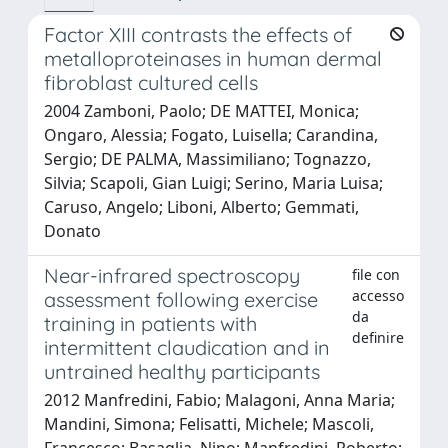
Factor XIII contrasts the effects of
metalloproteinases in human dermal
fibroblast cultured cells
2004 Zamboni, Paolo; DE MATTEI, Monica;
Ongaro, Alessia; Fogato, Luisella; Carandina,
Sergio; DE PALMA, Massimiliano; Tognazzo,
Silvia; Scapoli, Gian Luigi; Serino, Maria Luisa;
Caruso, Angelo; Liboni, Alberto; Gemmati,
Donato
Near-infrared spectroscopy
file con
accesso
assessment following exercise
da
training in patients with
definire
intermittent claudication and in
untrained healthy participants
2012 Manfredini, Fabio; Malagoni, Anna Maria;
Mandini, Simona; Felisatti, Michele; Mascoli,
Francesco; Basaglia, Nino; Manfredini, Roberto;