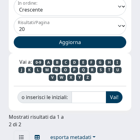
In ordine:
Risultati/Pagina
Vai a:
0-9
A
B
C
D
E
F
G
H
I
J
K
L
M
N
O
P
Q
R
S
T
U
V
W
X
Y
Z
o inserisci le iniziali:
Mostrati risultati da 1 a
2 di 2
esporta metadati