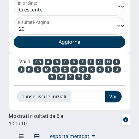
In ordine:
Risultati/Pagina
Vai a:
0-9
A
B
C
D
E
F
G
H
I
J
K
L
M
N
O
P
Q
R
S
T
U
V
W
X
Y
Z
o inserisci le iniziali:
Mostrati risultati da 6 a
10 di 10
esporta metadati