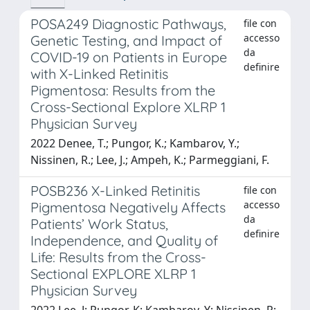
POSA249 Diagnostic Pathways,
file con
accesso
Genetic Testing, and Impact of
da
COVID-19 on Patients in Europe
definire
with X-Linked Retinitis
Pigmentosa: Results from the
Cross-Sectional Explore XLRP 1
Physician Survey
2022 Denee, T.; Pungor, K.; Kambarov, Y.;
Nissinen, R.; Lee, J.; Ampeh, K.; Parmeggiani, F.
POSB236 X-Linked Retinitis
file con
accesso
Pigmentosa Negatively Affects
da
Patients’ Work Status,
definire
Independence, and Quality of
Life: Results from the Cross-
Sectional EXPLORE XLRP 1
Physician Survey
2022 Lee, J; Pungor, K; Kambarov, Y; Nissinen, R;