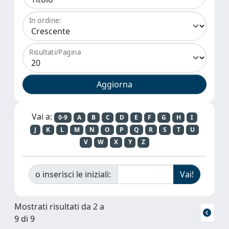
In ordine:
Risultati/Pagina
Vai a:
0-9
A
B
C
D
E
F
G
H
I
J
K
L
M
N
O
P
Q
R
S
T
U
V
W
X
Y
Z
o inserisci le iniziali:
Mostrati risultati da 2 a
9 di 9