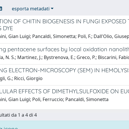
esporta metadati
ION OF CHITIN BIOGENESIS IN FUNGI EXPOSED
G DYE
ni, Gian Luigi; Pancaldi, Simonetta; Poli, F.; Dall'Olio, Giuse
ng pentacene surfaces by local oxidation nanoli
a, N. S.; Martinez, J.; Bystrenova, E.; Greco, P.; Biscarini, Fabi
NG ELECTRON-MICROSCOPY (SEM) IN HEMOLYSI
li, G.; Ricci, Giorgio
LULAR EFFECTS OF DIMETHYLSULFOXIDE ON EU
ni, Gian Luigi; Poli, Ferruccio; Pancaldi, Simonetta
ltati da 1 a 4 di 4
 icone