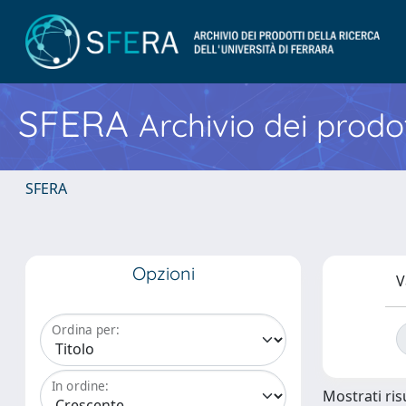
SFERA
Archivio dei prodot
SFERA
Opzioni
V
Ordina per:
In ordine:
Mostrati risu