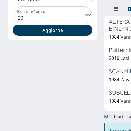
Risultati/Pagina
ALTERAT
BINDIN
1984 Vanni
Patterni
2010 Losill
SCANNI
1984 Zavag
SUBCEL
1984 Vanni
Mostrati risu
Legenda