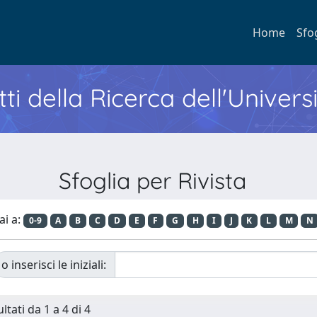
Home
Sfo
ti della Ricerca dell'Univers
Sfoglia per Rivista
ai a:
0-9
A
B
C
D
E
F
G
H
I
J
K
L
M
N
o inserisci le iniziali:
ltati da 1 a 4 di 4