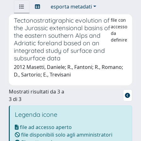
esporta metadati
Tectonostratigraphic evolution of
file con
accesso
the Jurassic extensional basins of
da
the eastern southern Alps and
definire
Adriatic foreland based on an
integrated study of surface and
subsurface data
2012 Masetti, Daniele; R., Fantoni; R., Romano;
D., Sartorio; E., Trevisani
Mostrati risultati da 3 a
3 di 3
Legenda icone
file ad accesso aperto
file disponibili solo agli amministratori