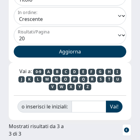
In ordine:
Risultati/Pagina
Vai a:
0-9
A
B
C
D
E
F
G
H
I
J
K
L
M
N
O
P
Q
R
S
T
U
V
W
X
Y
Z
o inserisci le iniziali:
Mostrati risultati da 3 a
3 di 3