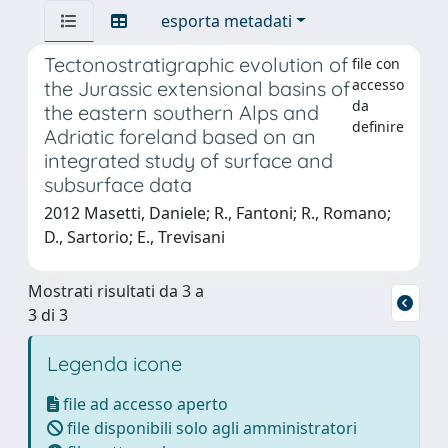
esporta metadati
Tectonostratigraphic evolution of
file con
accesso
the Jurassic extensional basins of
da
the eastern southern Alps and
definire
Adriatic foreland based on an
integrated study of surface and
subsurface data
2012 Masetti, Daniele; R., Fantoni; R., Romano;
D., Sartorio; E., Trevisani
Mostrati risultati da 3 a
3 di 3
Legenda icone
file ad accesso aperto
file disponibili solo agli amministratori