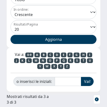
In ordine:
Risultati/Pagina
Vai a:
0-9
A
B
C
D
E
F
G
H
I
J
K
L
M
N
O
P
Q
R
S
T
U
V
W
X
Y
Z
o inserisci le iniziali:
Mostrati risultati da 3 a
3 di 3