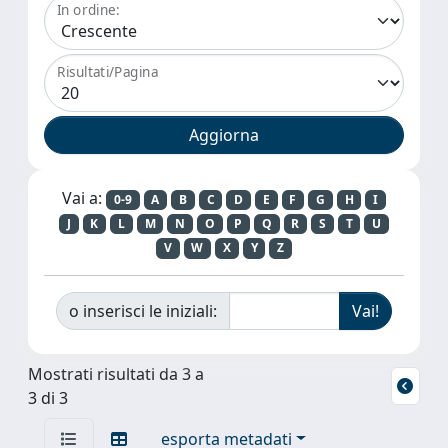
In ordine:
Risultati/Pagina
Vai a:
0-9
A
B
C
D
E
F
G
H
I
J
K
L
M
N
O
P
Q
R
S
T
U
V
W
X
Y
Z
o inserisci le iniziali:
Mostrati risultati da 3 a
3 di 3
esporta metadati