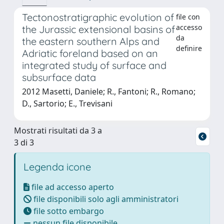
Tectonostratigraphic evolution of
file con
accesso
the Jurassic extensional basins of
da
the eastern southern Alps and
definire
Adriatic foreland based on an
integrated study of surface and
subsurface data
2012 Masetti, Daniele; R., Fantoni; R., Romano;
D., Sartorio; E., Trevisani
Mostrati risultati da 3 a
3 di 3
Legenda icone
file ad accesso aperto
file disponibili solo agli amministratori
file sotto embargo
nessun file disponibile