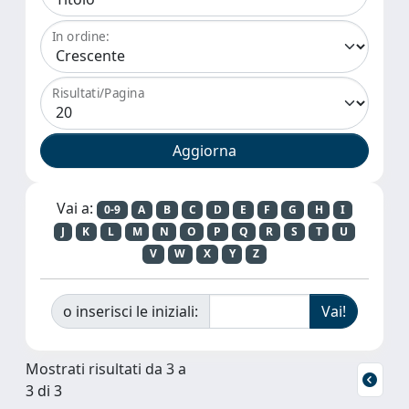
In ordine:
Risultati/Pagina
Vai a:
0-9
A
B
C
D
E
F
G
H
I
J
K
L
M
N
O
P
Q
R
S
T
U
V
W
X
Y
Z
o inserisci le iniziali:
Mostrati risultati da 3 a
3 di 3