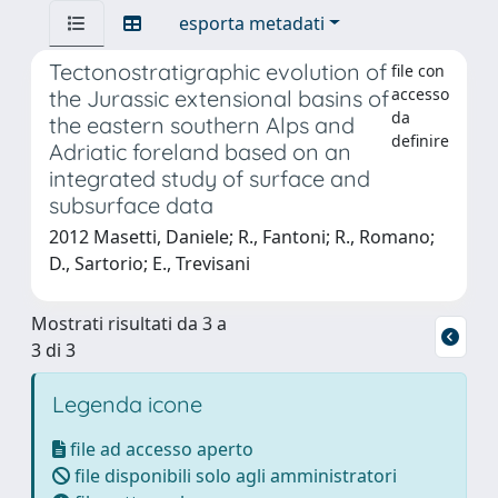
esporta metadati
Tectonostratigraphic evolution of
file con
accesso
the Jurassic extensional basins of
da
the eastern southern Alps and
definire
Adriatic foreland based on an
integrated study of surface and
subsurface data
2012 Masetti, Daniele; R., Fantoni; R., Romano;
D., Sartorio; E., Trevisani
Mostrati risultati da 3 a
3 di 3
Legenda icone
file ad accesso aperto
file disponibili solo agli amministratori