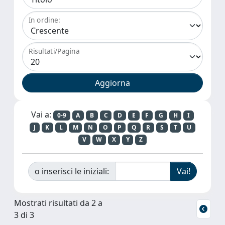
In ordine:
Risultati/Pagina
Vai a:
0-9
A
B
C
D
E
F
G
H
I
J
K
L
M
N
O
P
Q
R
S
T
U
V
W
X
Y
Z
o inserisci le iniziali:
Mostrati risultati da 2 a
3 di 3